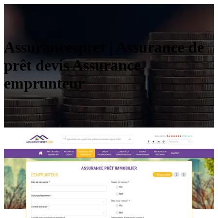
Assurancespret | Assurance de
prêt devis Assurance
emprunteur