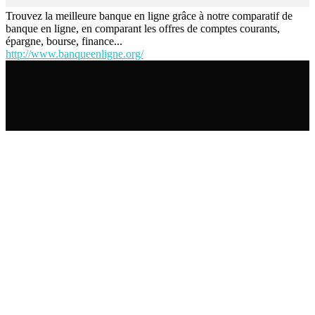
Trouvez la meilleure banque en ligne grâce à notre comparatif de
banque en ligne, en comparant les offres de comptes courants,
épargne, bourse, finance...
http://www.banqueenligne.org/