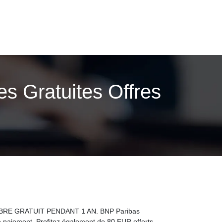
es Gratuites Offres
T LIBRE GRATUIT PENDANT 1 AN. BNP Paribas
 paiement. Profitez également de 80 EUR offerts