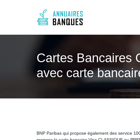
Cartes Bancaires G
avec carte bancaire
BNP Paribas qui propose également des service 10
propose la carte bancaire Visa CLASSIQUE ou PREMI