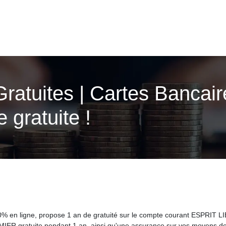
ratuites | Cartes Bancair
 gratuite !
0% en ligne, propose 1 an de gratuité sur le compte courant ESPRI
ER gratuite pendant 1 an, ainsi qu'une assurance sur vos moyens de